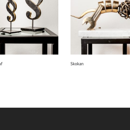
af
Skokan