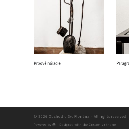
Krbové náradie
Paragr
© 2026
Obchod u Sv. Floriána
– All rights reserved
Powered by
– Designed with the
Customizr theme