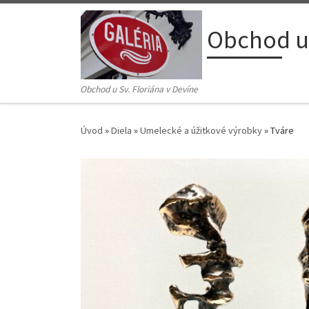
Skip to content
Obchod u 
Obchod u Sv. Floriána v Devíne
Úvod
»
Diela
»
Umelecké a úžitkové výrobky
»
Tváre